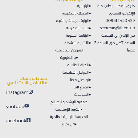
طريق المطار - بجانب مركز
الرئيسية●
الإلدرادو للتسوق
التعريف بالمدرسة●
00961 1 450 429
الرؤية , الرسالة و القيم●
secretary@lis.edu.lb
نشيد المدرسة●
من الإثنين إلى الجمعة
الرزنامة السنوية●
الساعة 7ص حتى الساعة 3
الأخبار والأنشطة●
عصراً
الشؤون الأكاديمية
والتطويرية●
الحياة الطلابية●
المراحل التعليمية●
حسابات وسائل
تواصل معنا●
التواصل الاجتماعي●
انضم الينا●
instagram
السياسات●
جمعية الإرشاد والإصلاح
youtube
الخيرية الإسلامية●
المدرسة اللبنانية العالمية
facebook
في تمام●